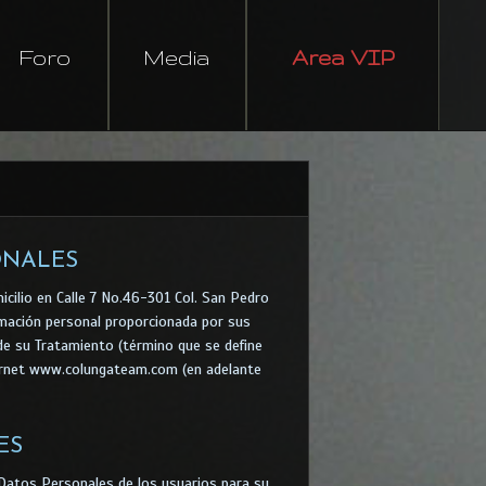
Foro
Media
Area VIP
ONALES
cilio en Calle 7 No.46-301 Col. San Pedro
ormación personal proporcionada por sus
de su Tratamiento (término que se define
ternet www.colungateam.com (en adelante
ES
 Datos Personales de los usuarios para su