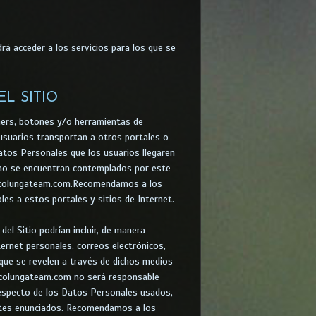
rá acceder a los servicios para los que se
L SITIO
anners, botones y/o herramientas de
 usuarios transportan a otros portales o
atos Personales que los usuarios llegaren
t no se encuentran contemplados por este
de colungateam.com.Recomendamos a los
bles a estos portales y sitios de Internet.
el Sitio podrían incluir, de manera
ternet personales, correos electrónicos,
 que se revelen a través de dichos medios
s.colungateam.com no será responsable
 respecto de los Datos Personales usados,
antes enunciados. Recomendamos a los