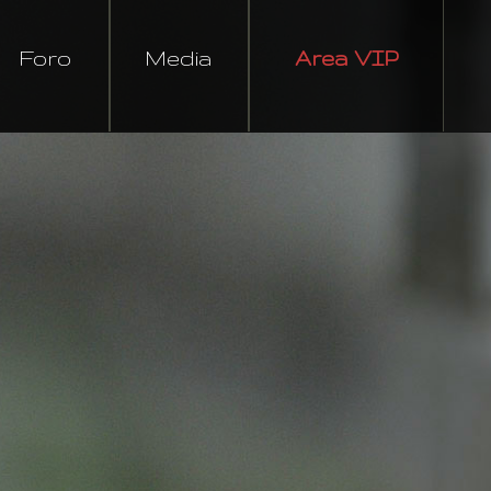
Foro
Media
Area VIP