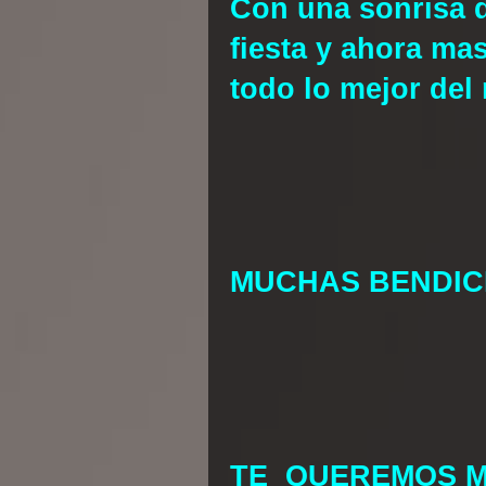
Con una sonrisa
fiesta y ahora mas
todo lo mejor de
MUCHAS BENDICIO
TE QUEREMOS 