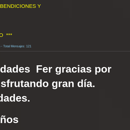
BENDICIONES Y
 ***
 - Total Mensajes: 121
idades Fer gracias por
isfrutando gran día.
dades.
años