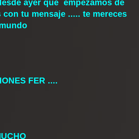
 desde ayer que empezamos de
 con tu mensaje ..... te mereces
l mundo
NES FER ....
MUCHO