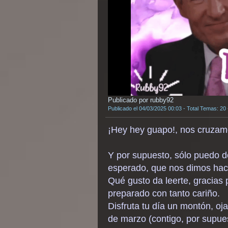
Publicado por rubby92
Publicado el 04/03/2025 00:03 - Total Temas: 20
¡Hey hey guapo!, nos cruzamo
Y por supuesto, sólo puedo 
esperado, que nos dimos ha
Qué gusto da leerte, gracias 
preparado con tanto cariño.
Disfruta tu día un montón, oj
de marzo (contigo, por supues