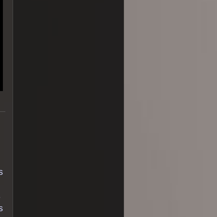
s
3
s