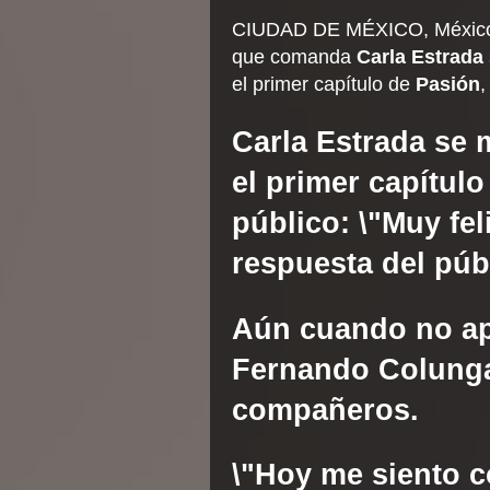
CIUDAD DE MÉXICO, México, s
que comanda
Carla Estrada
el primer capítulo de
Pasión
,
Carla Estrada
se m
el primer capítulo
público: \"Muy fe
respuesta del públ
Aún cuando no apa
Fernando Colun
compañeros.
\"Hoy me siento c