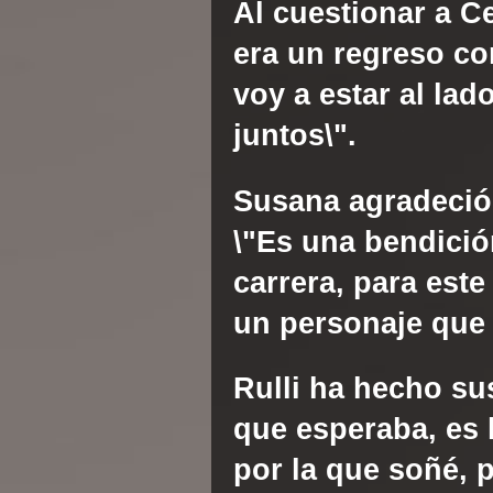
Al cuestionar a Ce
era un regreso con
voy a estar al la
juntos\".
Susana
agradeció 
\"Es una bendició
carrera, para est
un personaje que 
Rulli
ha hecho sus
que esperaba, es l
por la que soñé, 