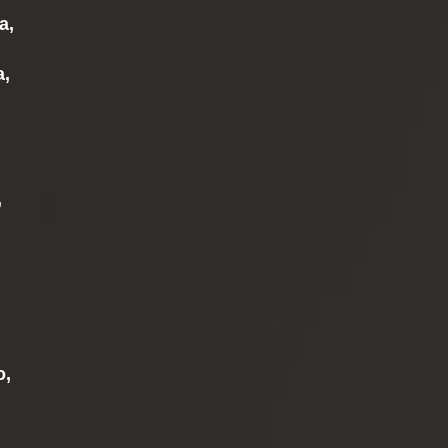
a,
a,
,
o,